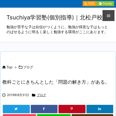

Feedly
RSS

Tsuchiya学習塾(個別指導)｜北松戸校

勉強が苦手な子は自信がつくように、勉強が得意な子はもっと
のばせるように明るく楽しく勉強する環境がここにあります。
メニュ

サイド

前へ


Top
>

ブログ
次へ

教科ごとにきちんとした「問題の解き方」がある。
検索

2019年8月31日

ブログ