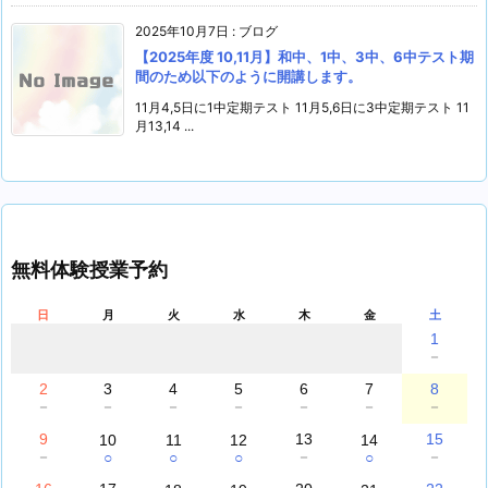
2025年10月7日
:
ブログ
【2025年度 10,11月】和中、1中、3中、6中テスト期
間のため以下のように開講します。
11月4,5日に1中定期テスト 11月5,6日に3中定期テスト 11
月13,14 ...
無料体験授業予約
日
月
火
水
木
金
土
1
－
2
3
4
5
6
7
8
－
－
－
－
－
－
－
9
13
15
10
11
12
14
－
－
－
○
○
○
○