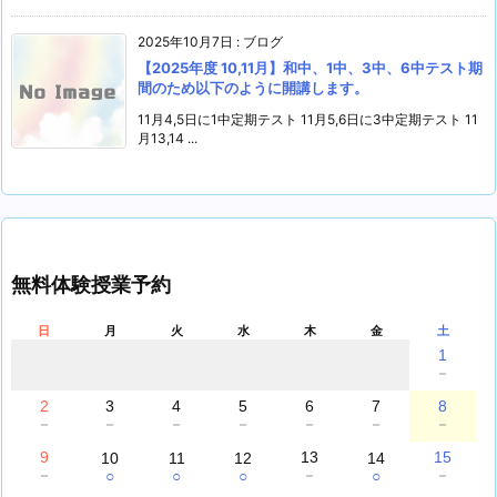
2025年10月7日
:
ブログ
【2025年度 10,11月】和中、1中、3中、6中テスト期
間のため以下のように開講します。
11月4,5日に1中定期テスト 11月5,6日に3中定期テスト 11
月13,14 ...
無料体験授業予約
日
月
火
水
木
金
土
1
－
2
3
4
5
6
7
8
－
－
－
－
－
－
－
9
13
15
10
11
12
14
－
－
－
○
○
○
○