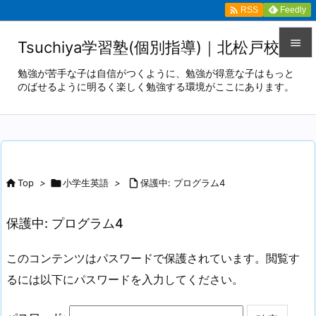

Feedly
RSS

Tsuchiya学習塾(個別指導)｜北松戸校

勉強が苦手な子は自信がつくように、勉強が得意な子はもっと
のばせるように明るく楽しく勉強する環境がここにあります。
メニュ

サイド

前へ


Top
>

小学生英語
>

保護中: プログラム4
次へ

保護中: プログラム4
検索
このコンテンツはパスワードで保護されています。閲覧す
るには以下にパスワードを入力してください。