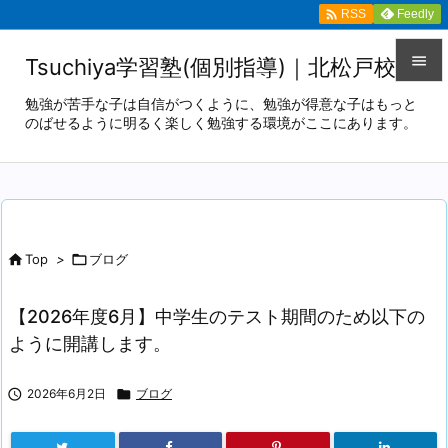

Feedly
RSS

Tsuchiya学習塾(個別指導)｜北松戸校

勉強が苦手な子は自信がつくように、勉強が得意な子はもっと
のばせるように明るく楽しく勉強する環境がここにあります。
メニュ

サイド

前へ


Top
>

ブログ
次へ

【2026年度6月】中学生のテスト期間のため以下の
検索
ように開講します。

2026年6月2日

ブログ