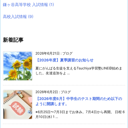
鎌ヶ谷高等学校 入試情報
(1)
高校入試情報
(9)
新着記事
2026年6月21日
:
ブログ
【2026年度】夏季講習のお知らせ
夏にがんばる生徒を支えるTsuchiya学習塾LINE@始めま
した。友達追加をよ ...
2026年6月2日
:
ブログ
【2026年度6月】中学生のテスト期間のため以下の
ように開講します。
※6月25日〜7月3日までお休み。7月4日から再開。 日程 6
月10日(水) 1 ...