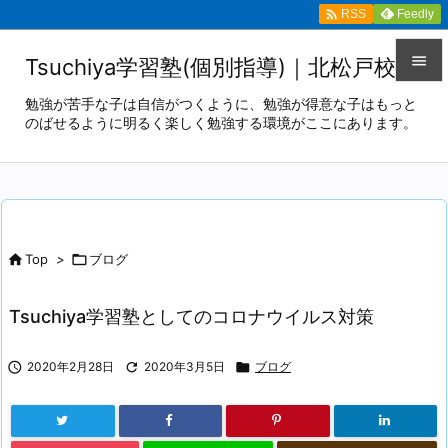

Feedly
RSS

Tsuchiya学習塾(個別指導)｜北松戸校

勉強が苦手な子は自信がつくように、勉強が得意な子はもっと
のばせるように明るく楽しく勉強する環境がここにあります。
メニュ

サイド

前へ


Top
>

ブログ
次へ

Tsuchiya学習塾としてのコロナウイルス対策
検索

2020年2月28日

2020年3月5日

ブログ