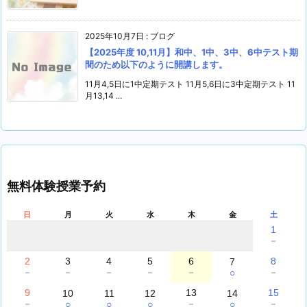
2025年10月7日
:
ブログ
【2025年度 10,11月】和中、1中、3中、6中テスト期
間のため以下のように開講します。
11月4,5日に1中定期テスト 11月5,6日に3中定期テスト 11
月13,14 ...
無料体験授業予約
日
月
火
水
木
金
土
1
－
2
3
4
5
6
8
7
－
－
－
－
－
－
○
9
13
15
10
11
12
14
－
－
－
○
○
○
○