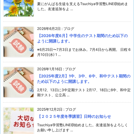
夏にがんばる生徒を支えるTsuchiya学習塾LINE@始めま
した。友達追加をよ ...
2026年6月2日
:
ブログ
【2026年度6月】中学生のテスト期間のため以下の
ように開講します。
※6月25日〜7月3日までお休み。7月4日から再開。 日程 6
月10日(水) 1 ...
2026年1月16日
:
ブログ
【2025年度2月】1中、3中、6中、和中テスト期間の
ため以下のように開講します。
2月12、13日に3中定期テスト 2月17、18日に6中、和中定
期テスト、公立高 ...
2025年12月2日
:
ブログ
【２０２５年度冬季講習】日時のお知らせ
Tsuchiya学習塾LINE@始めました。友達追加をよろしく
お願い申し上げます ...