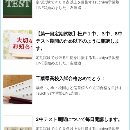
定期試験で４００点以上を目指すTsuchiya学習塾
LINE@始めました。友達追 ...
【第一回定期試験】松戸１中、３中、6中
テスト期間のため以下のように開講しま
す。
定期試験で頑張る生徒を応援するTsuchiya学習塾
LINE@始めました。友達追 ...
千葉県高校入試合格おめでとう！
幕総・小金・松国など偏差値６０近辺合格を目指す
Tsuchiya学習塾LINE@始 ...
3中テスト期間について毎日開講します。
定期試験で４００点以上を目指すTsuchiya学習塾