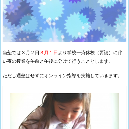
当塾では
３月２日
３月１日
より学校一斉休校
（要請）
に伴
い夜の授業を午前と午後に分けて行うこととします。
ただし通塾はせずにオンライン指導を実施していきます。