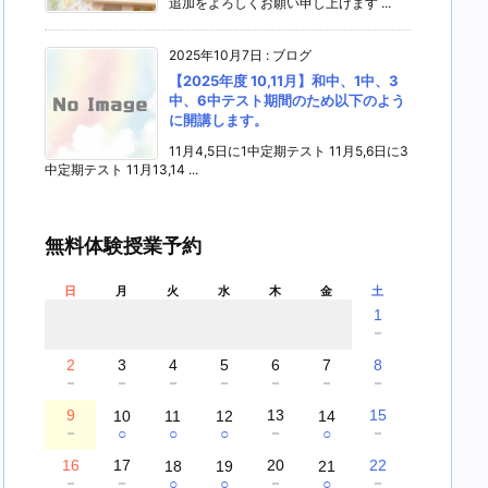
追加をよろしくお願い申し上げます ...
2025年10月7日
:
ブログ
【2025年度 10,11月】和中、1中、3
中、6中テスト期間のため以下のよう
に開講します。
11月4,5日に1中定期テスト 11月5,6日に3
中定期テスト 11月13,14 ...
無料体験授業予約
日
月
火
水
木
金
土
1
－
2
3
4
5
6
7
8
－
－
－
－
－
－
－
9
13
15
10
11
12
14
－
－
－
○
○
○
○
16
17
20
22
18
19
21
－
－
－
－
○
○
○