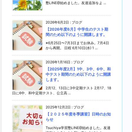
塾LINE@始めました。友達追加をよ ...
2026年6月2日
:
ブログ
【2026年度6月】中学生のテスト期
間のため以下のように開講します。
※6月25日〜7月3日までお休み。7月4日
から再開。 日程 6月10日(水) 1 ...
2026年1月16日
:
ブログ
【2025年度2月】1中、3中、6中、和
中テスト期間のため以下のように開講
します。
2月12、13日に3中定期テスト 2月17、18
日に6中、和中定期テスト、公立高 ...
2025年12月2日
:
ブログ
【２０２５年度冬季講習】日時のお知
らせ
Tsuchiya学習塾LINE@始めました。友達