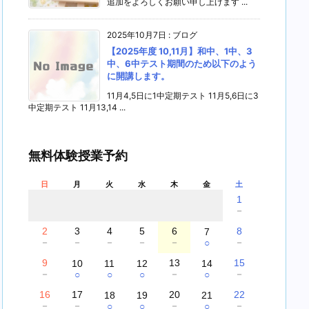
追加をよろしくお願い申し上げます ...
2025年10月7日
:
ブログ
【2025年度 10,11月】和中、1中、3
中、6中テスト期間のため以下のよう
に開講します。
11月4,5日に1中定期テスト 11月5,6日に3
中定期テスト 11月13,14 ...
無料体験授業予約
日
月
火
水
木
金
土
1
－
2
3
4
5
6
8
7
－
－
－
－
－
－
○
9
13
15
10
11
12
14
－
－
－
○
○
○
○
16
17
20
22
18
19
21
－
－
－
－
○
○
○