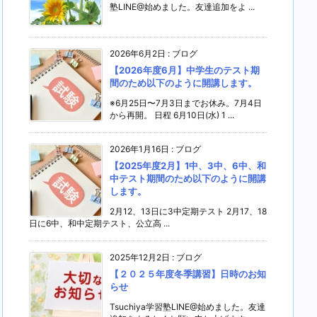
塾LINE@始めました。友達追加をよ ...
2026年6月2日
:
ブログ
【2026年度6月】中学生のテスト期
間のため以下のように開講します。
※6月25日〜7月3日までお休み。7月4日
から再開。 日程 6月10日(水) 1 ...
2026年1月16日
:
ブログ
【2025年度2月】1中、3中、6中、和
中テスト期間のため以下のように開講
します。
2月12、13日に3中定期テスト 2月17、18
日に6中、和中定期テスト、公立高 ...
2025年12月2日
:
ブログ
【２０２５年度冬季講習】日時のお知
らせ
Tsuchiya学習塾LINE@始めました。友達