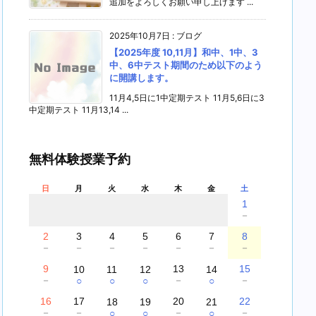
追加をよろしくお願い申し上げます ...
2025年10月7日
:
ブログ
【2025年度 10,11月】和中、1中、3
中、6中テスト期間のため以下のよう
に開講します。
11月4,5日に1中定期テスト 11月5,6日に3
中定期テスト 11月13,14 ...
無料体験授業予約
日
月
火
水
木
金
土
1
－
2
3
4
5
6
7
8
－
－
－
－
－
－
－
9
13
15
10
11
12
14
－
－
－
○
○
○
○
16
17
20
22
18
19
21
－
－
－
－
○
○
○