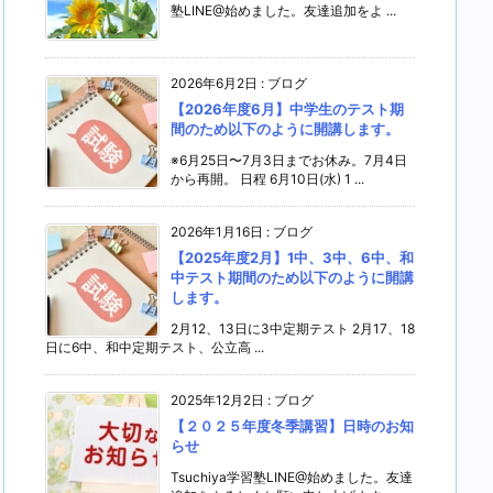
塾LINE@始めました。友達追加をよ ...
2026年6月2日
:
ブログ
【2026年度6月】中学生のテスト期
間のため以下のように開講します。
※6月25日〜7月3日までお休み。7月4日
から再開。 日程 6月10日(水) 1 ...
2026年1月16日
:
ブログ
【2025年度2月】1中、3中、6中、和
中テスト期間のため以下のように開講
します。
2月12、13日に3中定期テスト 2月17、18
日に6中、和中定期テスト、公立高 ...
2025年12月2日
:
ブログ
【２０２５年度冬季講習】日時のお知
らせ
Tsuchiya学習塾LINE@始めました。友達