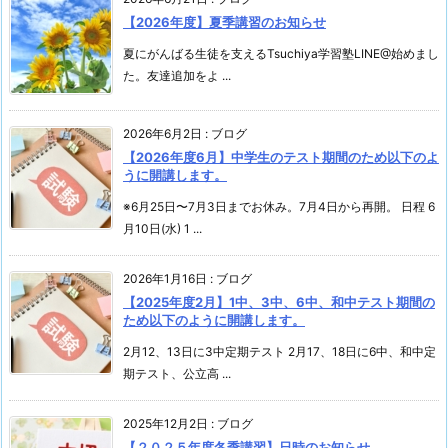
【2026年度】夏季講習のお知らせ
夏にがんばる生徒を支えるTsuchiya学習塾LINE@始めまし
た。友達追加をよ ...
2026年6月2日
:
ブログ
【2026年度6月】中学生のテスト期間のため以下のよ
うに開講します。
※6月25日〜7月3日までお休み。7月4日から再開。 日程 6
月10日(水) 1 ...
2026年1月16日
:
ブログ
【2025年度2月】1中、3中、6中、和中テスト期間の
ため以下のように開講します。
2月12、13日に3中定期テスト 2月17、18日に6中、和中定
期テスト、公立高 ...
2025年12月2日
:
ブログ
【２０２５年度冬季講習】日時のお知らせ