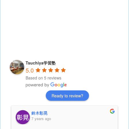
Tsuchiya学習塾
5.0
Based on 5 reviews
Ready to review?
鈴木彰晃
7 years ago