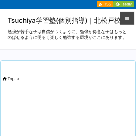

Feedly
RSS

Tsuchiya学習塾(個別指導)｜北松戸校

勉強が苦手な子は自信がつくように、勉強が得意な子はもっと
のばせるように明るく楽しく勉強する環境がここにあります。
メニュ

サイド

前へ


Top
>
次へ

検索